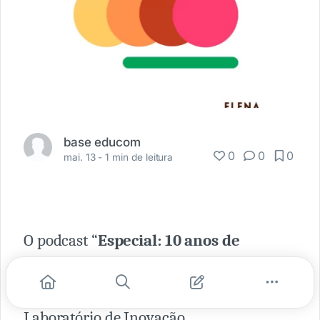
base educom
0
0
0
mai. 13 -
1 min de leitura
O podcast “
Especial: 10 anos de
licenciatura em educomunicação
” é
uma parceria entre o Labidecom (o
Laboratório de Inovação,