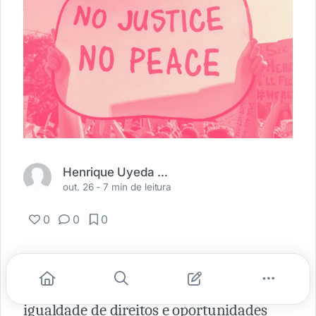
Henrique Uyeda do Amaral
out. 26 -
7 min de leitura
0
0
0
Quando se ouve falar em justiça, é
natural entender o conceito como a
igualdade de direitos e oportunidades