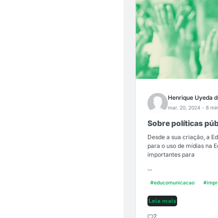
Henrique Uyeda d
mar. 20, 2024
- 8 min
Sobre políticas p
Desde a sua criação, a Ed
para o uso de mídias na 
importantes para
...
#educomunicacao
#impr
Leia mais
2